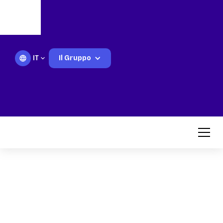
IT
Il Gruppo
Extra series engine
cylinder liners