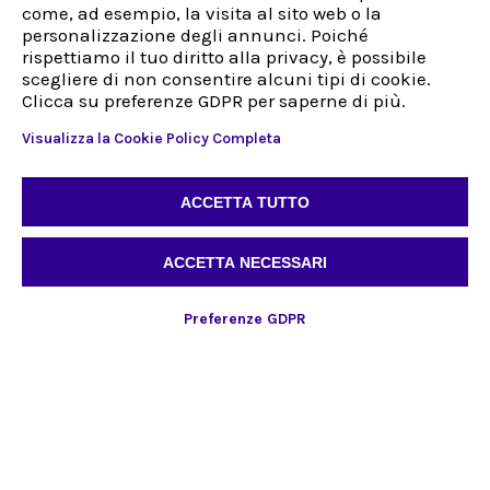
come, ad esempio, la visita al sito web o la
Nuovo Cliente
personalizzazione degli annunci. Poiché
rispettiamo il tuo diritto alla privacy, è possibile
Indirizzo
scegliere di non consentire alcuni tipi di cookie.
Via Sestriere 3, 10060
Clicca su preferenze GDPR per saperne di più.
Candiolo (TO)
Italy
Visualizza la Cookie Policy Completa
Tel:
+39 0113972132
Fax:
+39 0113972132
ACCETTA TUTTO
IT
ACCETTA NECESSARI
Whistleblowing
Preferenze GDPR
@2024, Dubhe S.r.l Made with passion by
Simpol Agency
Dubhe S.r.l. - C. F. e P. IVA: 07089160019 - R.E.A. 838549 - Registro Imprese di Torino
07089160019 - Capitale Sociale €1.000.000 i.v. - Società a socio unico
Politica sulla privacy