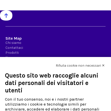
Site Map
Chi siamo
Contattaci
Prodotti
News-room
Rifiuta cookie non necessari ✕
Azienda
Questo sito web raccoglie alcuni
Privacy Policy & Info
Politiche per la qualità
dati personali dei visitatori e
Codice etico
utenti
Fatturazione Elettronica
Lavora con noi
Con il tuo consenso, noi e i nostri partner
utilizziamo i cookie e tecnologie simili per
Assistenza
archiviare, accedere ed elaborare i dati personali
Già Cliente