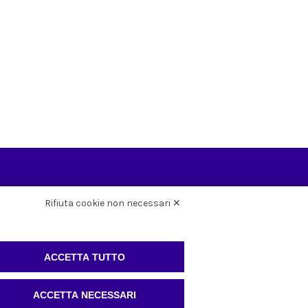
Rifiuta cookie non necessari ✕
IT
3, 10060
ACCETTA TUTTO
Whistleblowing
72132
972132
ACCETTA NECESSARI