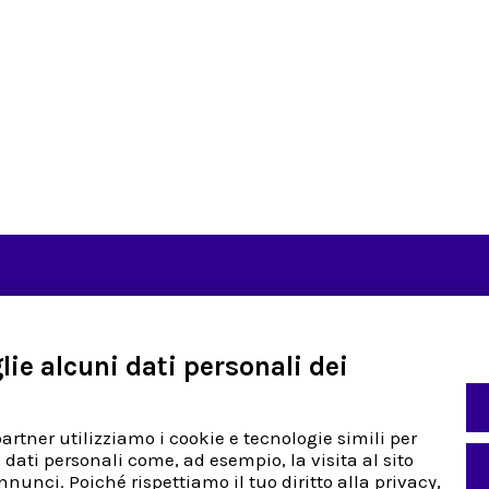
Assistenza
Indirizzo
ie alcuni dati personali dei
o
Già Cliente
Via Sestriere 
tà
Nuovo Cliente
Candiolo (TO)
Italy
partner utilizziamo i cookie e tecnologie simili per
nica
Tel:
+39 01139
 dati personali come, ad esempio, la visita al sito
Fax:
+39 0113
nunci. Poiché rispettiamo il tuo diritto alla privacy,