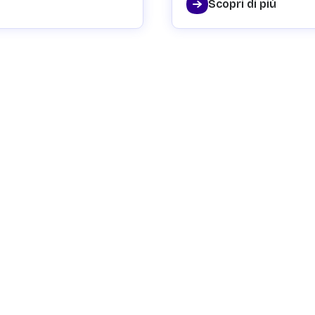
Scopri di più
nformazioni?
 vostre domande e darvi assistenza.
giori informazioni.