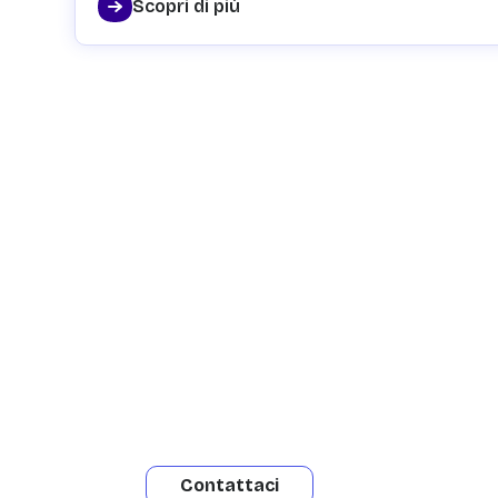
Scopri di più
Hai bisogno di i
Siamo a disposizione per rispondere alle
Contattateci per ricevere supporto o mag
Contattaci