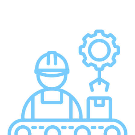
La struttura produttiva di Dubhe si estende su oltre
10.000 mq e comprende macchinari d'avanguardia: