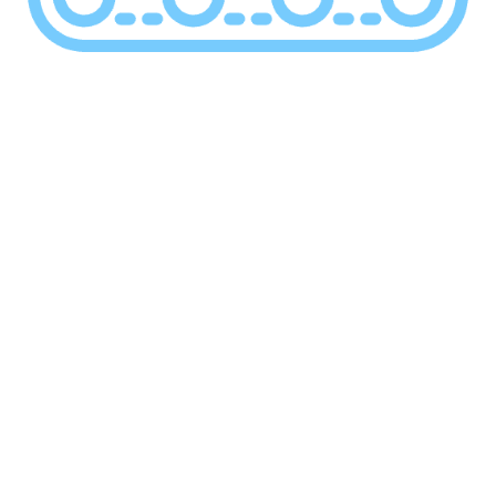
6
Macchine per fustellatura
10
Macchine per tranciatura
2
Sistemi di taglio plotter