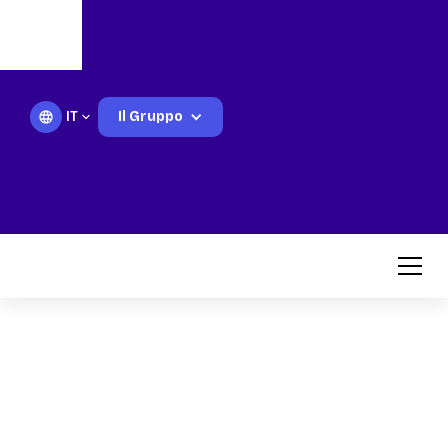
IT
Il Gruppo
Flessibili condotto
carburante e sistemi