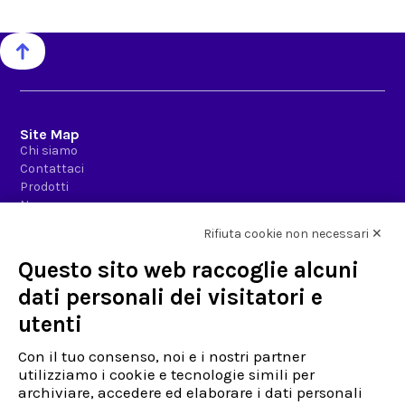
Site Map
Chi siamo
Contattaci
Prodotti
News-room
Rifiuta cookie non necessari ✕
Azienda
Questo sito web raccoglie alcuni
Privacy Policy & Info
Politiche per la qualità
dati personali dei visitatori e
Codice etico
utenti
Fatturazione Elettronica
Lavora con noi
Con il tuo consenso, noi e i nostri partner
utilizziamo i cookie e tecnologie simili per
Assistenza
archiviare, accedere ed elaborare i dati personali
Già Cliente