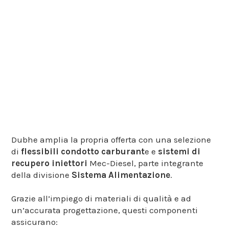
di recupero iniettori:
qualità e affidabilità
firmate Mec-Diesel
Dubhe amplia la propria offerta con una selezione
di
flessibili condotto carburant
e e
sistemi di
recupero iniettori
Mec-Diesel, parte integrante
della divisione
Sistema Alimentazione
.
Grazie all’impiego di materiali di qualità e ad
un’accurata progettazione, questi componenti
assicurano: