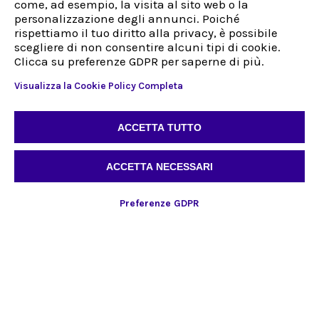
come, ad esempio, la visita al sito web o la
Nuovo Cliente
personalizzazione degli annunci. Poiché
rispettiamo il tuo diritto alla privacy, è possibile
Indirizzo
scegliere di non consentire alcuni tipi di cookie.
Via Sestriere 3, 10060
Clicca su preferenze GDPR per saperne di più.
Candiolo (TO)
Italy
Visualizza la Cookie Policy Completa
Tel:
+39 0113972132
Fax:
+39 0113972132
ACCETTA TUTTO
IT
ACCETTA NECESSARI
Whistleblowing
Preferenze GDPR
@2024, Dubhe S.r.l Made with passion by
Simpol Agency
Dubhe S.r.l. - C. F. e P. IVA: 07089160019 - R.E.A. 838549 - Registro Imprese di Torino
07089160019 - Capitale Sociale €1.000.000 i.v. - Società a socio unico
Politica sulla privacy