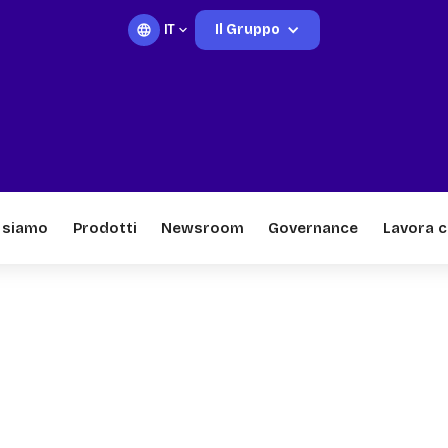
IT
Il Gruppo
 siamo
Prodotti
Newsroom
Governance
Lavora c
oni del tuo motore
atici LEMA