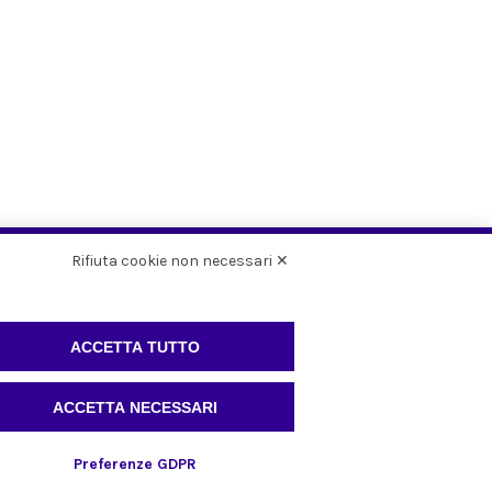
Rifiuta cookie non necessari ✕
ACCETTA TUTTO
IT
3, 10060
ACCETTA NECESSARI
Whistleblowing
72132
972132
Preferenze GDPR