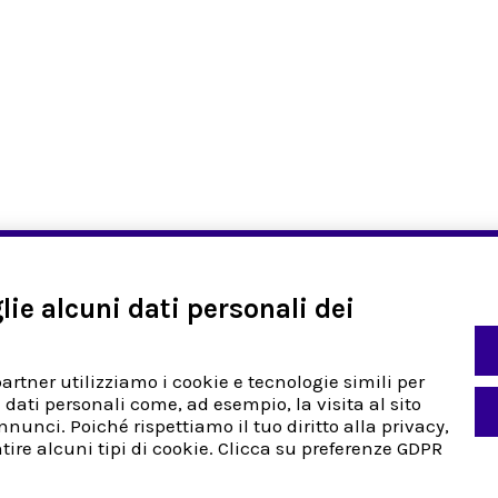
ie alcuni dati personali dei
Assistenza
Indirizzo
o
Già Cliente
Via Sestriere 
partner utilizziamo i cookie e tecnologie simili per
tà
Nuovo Cliente
Candiolo (TO)
 dati personali come, ad esempio, la visita al sito
Italy
nunci. Poiché rispettiamo il tuo diritto alla privacy,
nica
Tel:
+39 01139
tire alcuni tipi di cookie. Clicca su preferenze GDPR
Fax:
+39 0113