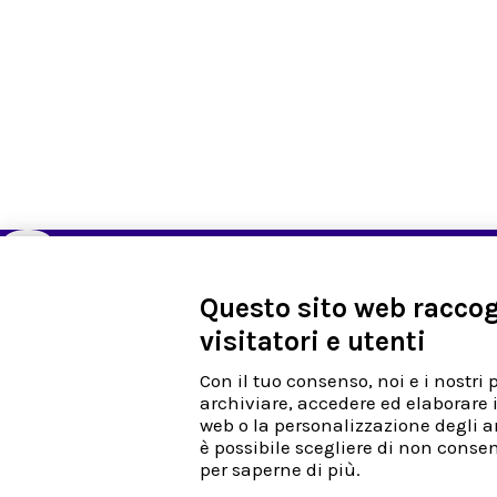
Questo sito web raccogl
visitatori e utenti
Site Map
Azienda
Chi siamo
Privacy Policy & Inf
Con il tuo consenso, noi e i nostri 
Contattaci
Politiche per la quali
archiviare, accedere ed elaborare i
Prodotti
Codice etico
web o la personalizzazione degli an
News-room
Fatturazione Elettro
è possibile scegliere di non consen
Lavora con noi
per saperne di più.