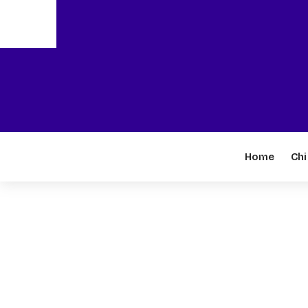
Home
Chi
Migliora le prestazi
con i giunti viscost