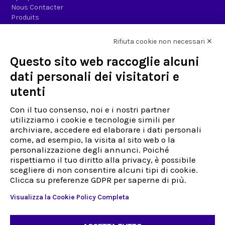
Nous Contacter
Produits
Espace Presse
Rifiuta cookie non necessari ✕
Entrepreneur
Questo sito web raccoglie alcuni
Politique de confidentialité et d'information
Politiques de qualité
dati personali dei visitatori e
Code d'éthique
utenti
Facturation électronique
Travaillez avec nous
Con il tuo consenso, noi e i nostri partner
utilizziamo i cookie e tecnologie simili per
Assistance
archiviare, accedere ed elaborare i dati personali
Déjà client
come, ad esempio, la visita al sito web o la
Nouveau client
personalizzazione degli annunci. Poiché
rispettiamo il tuo diritto alla privacy, è possibile
Address
scegliere di non consentire alcuni tipi di cookie.
Via Sestriere 3, 10060
Clicca su preferenze GDPR per saperne di più.
Candiolo (TO)
Visualizza la Cookie Policy Completa
Italy
Tél :
+39 0113972132
Télécopie :
+39 0113972132