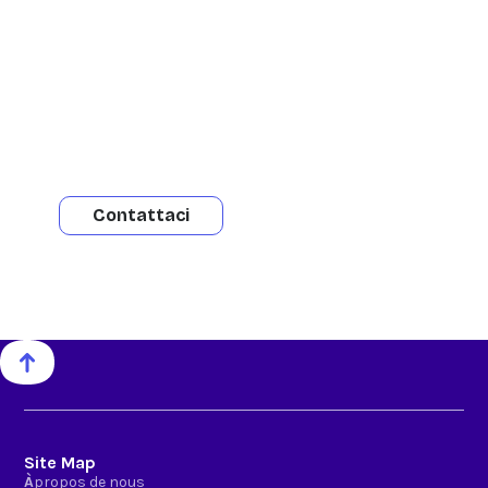
d'informations ?
Nous sommes à votre disposition pour
répondre à vos questions et vous fournir
toute assistance. Contactez-nous pour
obtenir de l'aide ou plus d'informations.
Contattaci
Site Map
À
propos de nous