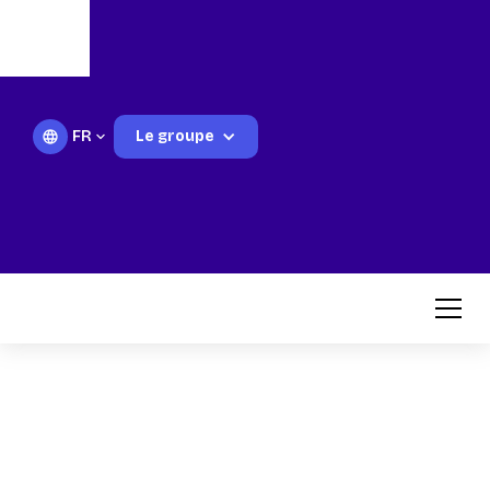
FR
Le groupe
Componenti motore
e kit rettifica per